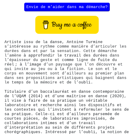
Envie de m'aider dans ma démarche?
Buy me a coffee
Artiste issu de la danse, Antoine Turmine
s’intéresse
au rythme comme manière d’articuler les
durées dans et par la sensation. Cette démarche
l’amène
à approfondir le travail des durées
dans
l’épaisseur du geste et
comme
ligne de
fuite du
réel ; à l’image
d’un paysage que l’on découvre et
qui invite au jeu ou à la fiction. Le son et le
corps en mouvement sont d’ailleurs au premier plan
dans ses propositions artistiques qui baignent dans
le temps de la mémoire et
de l’oubli.
Titulaire d’un baccalauréat en danse contemporaine
de l’UQAM (2014) et d’une maîtrise en danse (2020),
il vise à faire de sa pratique un véritable
laboratoire et recherche ainsi les dispositifs et
les contextes qui l’invitent à reformuler le sens de
sa pratique. Celle-ci est d’ailleurs parsemée de
courtes pièces, de laboratoires improvisés, de
collaborations intimes et d’un travail
d’interprétation au sein de différents projets
chorégraphiques. Intéressé par l’oubli, la notion de